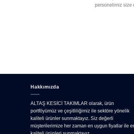
personelimiz size 
Hakkımızda
ALTAŞ KESİCİ TAKIMLAR olarak, ürün
portföyümüz ve çeşitliliğimiz ile sektöre yönelik
kaliteli ürünler sunmaktayız. Siz değerli
müşterilerimize her zaman en uygun fiyatlar ile e
kaliteli ürünleri sunmaktayız.