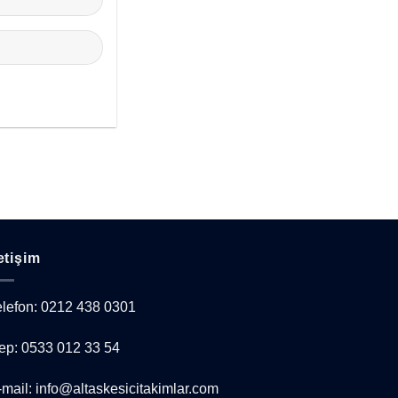
letişim
elefon: 0212 438 0301
ep: 0533 012 33 54
-mail: info@altaskesicitakimlar.com