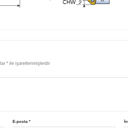
nlar
*
ile işaretlenmişlerdir
E-posta
*
İn