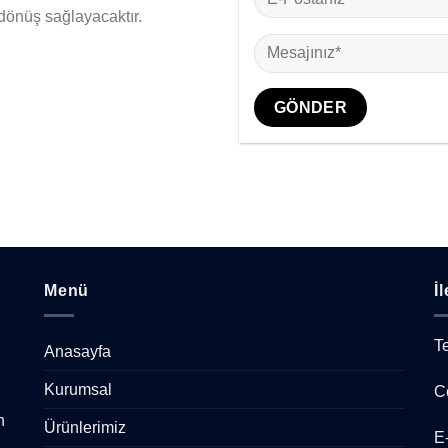
dönüş sağlayacaktır.
Menü
İ
T
Anasayfa
Kurumsal
C
n
Ürünlerimiz
E