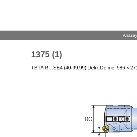
Skip
to
content
Anasay
1375 (1)
TBTA R…SE4 (40-99,99) Delik Delme
,
986 × 27