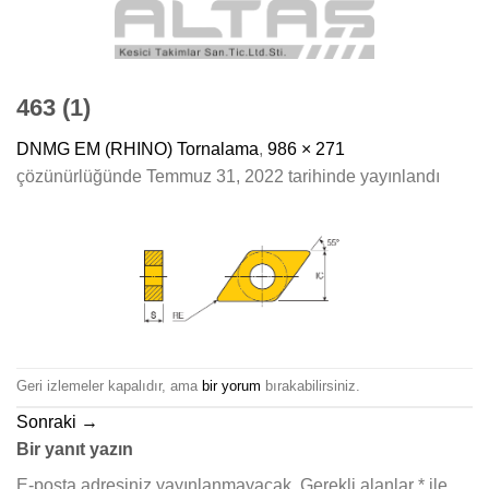
Skip
to
content
463 (1)
DNMG EM (RHINO) Tornalama
,
986 × 271
çözünürlüğünde
Temmuz 31, 2022
tarihinde yayınlandı
Geri izlemeler kapalıdır, ama
bir yorum
bırakabilirsiniz.
Sonraki
→
Bir yanıt yazın
E-posta adresiniz yayınlanmayacak.
Gerekli alanlar
*
ile